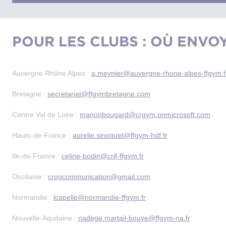
POUR LES CLUBS : OÙ ENVO
Auvergne Rhône Alpes :
a.meynier@auvergne-rhone-alpes-ffgym.f
Bretagne :
secretariat@ffgymbretagne.com
Centre Val de Loire :
manonbougard@crgym.onmicrosoft.com
Hauts-de-France :
aurelie.sinoquet@ffgym-hdf.fr
Ile-de-France :
celine-bodin@crif-ffgym.fr
Occitanie :
crogcommunication@gmail.com
Normandie :
lcapelle@normandie-ffgym.fr
Nouvelle-Aquitaine :
nadege.martail-bouye@ffgym-na.fr